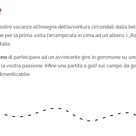
e
vostre vacanze all’insegna dell’avventura circondati dalla be
e per la prima volta l’arrampicata in cima ad un albero. I „R
talia.
eno
di partecipare ad un avvincente giro in gommone su uno 
 la vostra passione. Infine una partita a golf sul campo da g
dimenticabile.