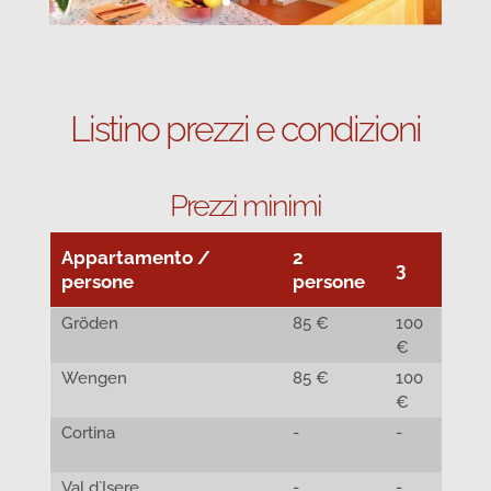
Listino prezzi e condizioni
Prezzi minimi
Appartamento /
2
3
4
persone
persone
Gröden
85 €
100
115
€
€
Wengen
85 €
100
115
€
€
Cortina
-
-
115
€
Val d`Isere
-
-
115