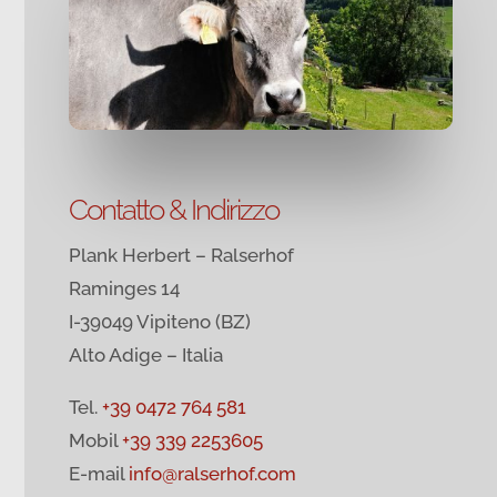
Contatto & Indirizzo
Plank Herbert – Ralserhof
Raminges 14
I-39049 Vipiteno (BZ)
Alto Adige – Italia
Tel.
+39 0472 764 581
Mobil
+39 339 2253605
E-mail
info@ralserhof.com