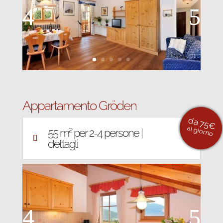
Appartamento Gröden
da 75€
al giorno
55 m² per 2-4 persone |
dettagli