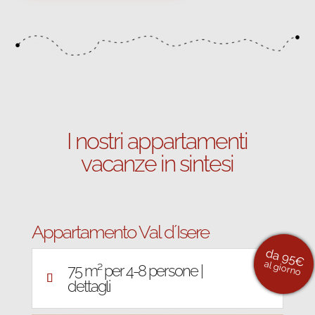
I nostri appartamenti
vacanze in sintesi
Appartamento Val d´Isere
da 95€
al giorno
75 m² per 4-8 persone |
dettagli