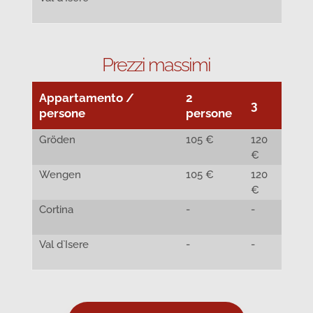
€
Prezzi massimi
Appartamento /
2
3
4
persone
persone
Gröden
105 €
120
130
€
€
Wengen
105 €
120
130
€
€
Cortina
-
-
130
€
Val d`Isere
-
-
130
€