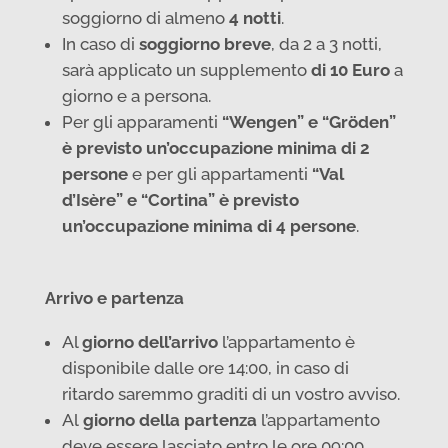
soggiorno di almeno
4 notti
.
In caso di
soggiorno breve
, da 2 a 3 notti,
sarà applicato un supplemento
di 10 Euro
a
giorno e a persona.
Per gli apparamenti
“Wengen” e “Gröden”
è previsto un’occupazione minima di 2
persone
e per gli appartamenti
“Val
d’Isère” e “Cortina” è previsto
un’occupazione minima di 4 persone
.
Arrivo e partenza
Al
giorno dell’arrivo
l’appartamento è
disponibile dalle ore 14:00, in caso di
ritardo saremmo graditi di un vostro avviso.
Al
giorno della partenza
l’appartamento
deve essere lasciato entro le ore 09:00.